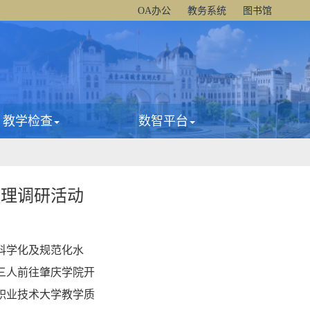
OA办公
教务系统
图书馆
教学检查
数智平台
管理调研活动
科学化及规范化水
三人前往肇庆学院开
职业技术大学教学质